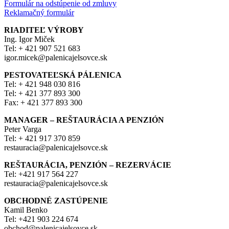
Formulár na odstúpenie od zmluvy
Reklamačný formulár
RIADITEĽ VÝROBY
Ing. Igor Miček
Tel: + 421 907 521 683
igor.micek@palenicajelsovce.sk
PESTOVATEĽSKÁ PÁLENICA
Tel: + 421 948 030 816
Tel: + 421 377 893 300
Fax: + 421 377 893 300
MANAGER – REŠTAURÁCIA A PENZIÓN
Peter Varga
Tel: + 421 917 370 859
restauracia@palenicajelsovce.sk
REŠTAURÁCIA, PENZIÓN – REZERVÁCIE
Tel: +421 917 564 227
restauracia@palenicajelsovce.sk
OBCHODNÉ ZASTÚPENIE
Kamil Benko
Tel: +421 903 224 674
obchod@palenicajelsovce.sk