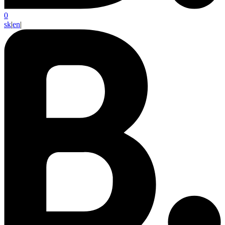
0
sk
|
en
|