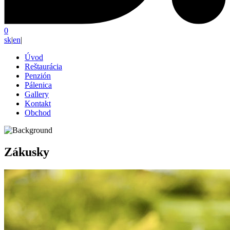
0
sk
|
en
|
Úvod
Reštaurácia
Penzión
Pálenica
Gallery
Kontakt
Obchod
Zákusky